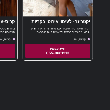
יקטרינה- לעיסוי אירוטי בקריות
קריס-עיס
והסביבה
קטיה היא רוסיה סקסית עם שיער שחור ארוך חלק
בחורה סקסית
וגולש. בחורה ליברלית ולפעמים קצת מופרעת …
הבחורה הכי 
אוהבת לבלות ללא גבולות … קטיה היא מקצוענית
שלך או למלו
קריות, צפון
קריות, צפ
אמיתית ויש מצב טוב שאתה הולך להתמכר לדבר הזה
…
055-9661213