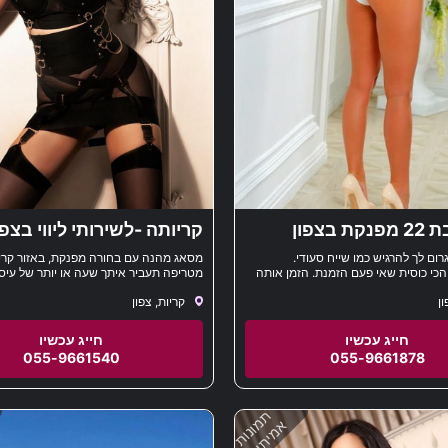
 בצפון
קריותה -לשירותי ליווי בצפ
רום לך להרגיש כמו שייח סעודי.
מסאג מהנה עם בחורה מפנקת, באזור קריו
הכי כוסית שאי פעם הזמנת. הזמן אותה
מטריפה תעביר איתך שעה או יותר של עיסוי
דברים כאלה בישראל ב-%
ון
קריות, צפון
מלטף ומשחרר
055-9661540
055-9661878
תמונות
אמיתיות