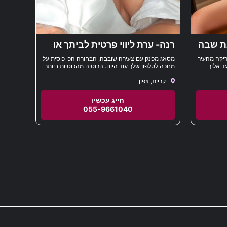
נת שבה
רנה- ערת ליווי פרטית לביתך או
לבית המלו- צפון
ריקה מהעיר
מסאג מפנק עם צעירה שובבה, הבחורה הכי כוסית על
ד אליך
מחכה לטלפון שלך עוד היום. הרוסיה מהכוסיות ביותר
 עם
שתראה רוצה לפגוש אותך במלון או בבית פרטי בעיר
קריות, צפון
עוד הערב.
055-9661040