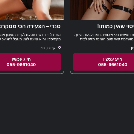
וי שאין כמותו!
סנדי – הצעירה הכי מסקר
לקריות
 האישה הכי איכותית רוצה לבלות איתך.
נערת ליווי חדשה הגיעה לקריות מצפון אמ
מושלמת שאי פעם הזמנת תגיע לבית
מקסיסקו! והיא זמינה לזמן מוגבל להגיעכ ע
ן בו אתה נמצא
לתת שירות מהלב המקסיקני! עוד לא היית
ון
קריות, צפון
מקסיקנית כזאת בחיים שלך. תתקשר מהר 
055-9661040
055-9661040