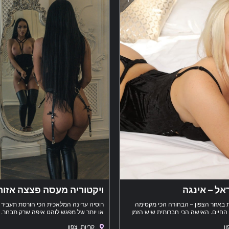
אל – אינגה
ויקטוריה מעסה פצצה אזור
 באזור הצפון – הבחורה הכי מקסימה
רוסיה עדינה המלאכית הכי הורסת תעביר
החיים. האישה הכי חברותית שיש הזמן
או יותר של מפגש לוהט איפה שרק תבחר.
שלך
סוער בעיר פגישה VIP במלון או בית
ון
קריות, צפון