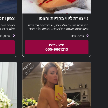
ניי נערת ליווי בקריות והצפון
צפון וה
היא נערת ליווי עם מלא ניסיון, שיודעת מה גבר רוצה
ראיתם פעם ב
והיא ראתה ועשתה הכל בערך … הגיעה אלינו אחרי
שלא, כי רק 
שהיא היתה בדובאי במשך תקופה ארוכה. רוצה לפגוש
בגברים. ישר 
קריות, צפון
קריות, צפ
אותך בביתך או במלון ללילה מפנק במיוחד
מטופחת, בעלת
לבוש מיוחד 
זה לא מפתיע
כדי לבדוק או
055-9661213
תמונות
אמיתיות