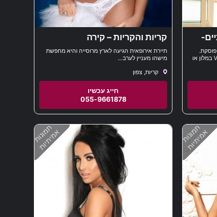
ים-
קריות והקריות – קירה
פוסקת.
תיירת אירופאית הגיעה לארץ מרוסייה והיא מחפשת
הבחורה הכי שובבה בכל הארץ. פגישה VIP במלון או
מישהו מעניין לערב…
קריות, צפון
055-9661878
תמונות
תמונות
אמיתיות
אמיתיות