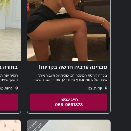
סברינה ערביה חדשה בקריות!
בחורה בת 22 מפנקת
צעירה לוהטת המעסה הכי כוסית על תעביר איתך
רוסיה יפה תג
שעות של עיסוי מטורף שיסדר לך את הראש. האישה
האוקראינית 
הכי מושלמת שפגשת פגישה VIP במלון או בית
למלון שלך
קריות, צפון
קריות, צפ
055-9661878
תמונות
אמיתיות