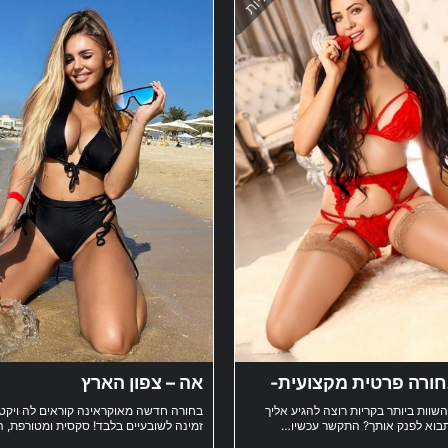
חורה פרטית מקצועית-
אה – צפון הארץ
קריות
שוות ביותר בקריות רוצה להגיע אליך
בחורה חדשה מאוקראינה קוראים לה ויקטו
בוא לפנק אותך? התקשר עכשיו…
זמינה לשובעיים בלבד! סקסית ומטורפת, 
משוגעת ואוהבת משחקים למבוגרים עם פינ