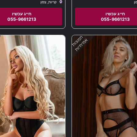
ון
קריות, צפון
תתקשר עוד הערב ותזמין את ויקה לביתך או
בצפון.
055-9661213
055-9661213
תמונות
אמיתיות