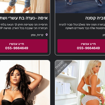
סביה קסנה
איסה -נערה בת עשרי ושתי
קריות
חורה חמה יותר מאלבינה? סביר להניח
הרוסייה הכי מטריפה תיתן לך הנאה בלתי 
התמונות שלה כבר מעוררים תשוקה
רואים שהיא נערת ליווי יוקרתית מאוד.
בית
ון
קריות, צפון
 גוף סקסי רזה, איפור איכותי, סגנון
– קשה להוריד את העיניים מבחורה כזאת.
 שכל גבר שרואה ברחוב חייב להסתובב
תה שנית.
055-9664649
055-9664649
תמונות
אמיתיות