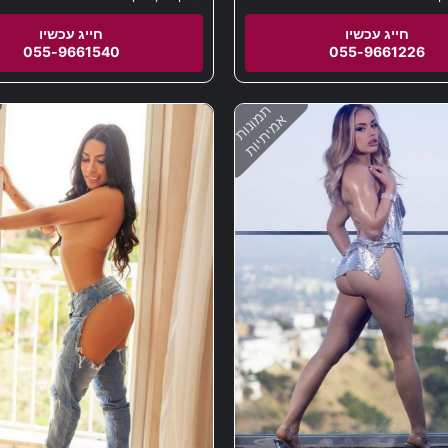
055-9661540
055-9661226
תמונות
אמיתיות