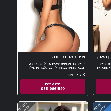
ון הארץ
צפון המדינה -ורה
ת- תיירת
התיירת הכי מהממת תגשים לך חלומות. בחורה
 לוהט. אין
רומנטית וחמה במיוחד. להזמנות לבית או למלון
100 התחייבות עיסוי מפנק
קריות, צפון
055-9661540
תמונות
תמונות
אמיתיות
אמיתיות