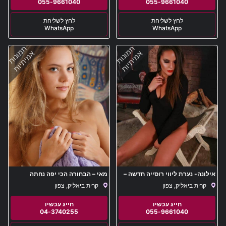
055-9661040
055-9661040
WhatsApp
WhatsApp
תמונות
תמונות
אמיתיות
אמיתיות
אילונה- נערת ליווי רוסייה חדשה –
מאי – הבחורה הכי יפה נחתה
צפון האר
בקרית ביאליק
קרית ביאליק, צפון
קרית ביאליק, צפון
04-3740255
055-9661040